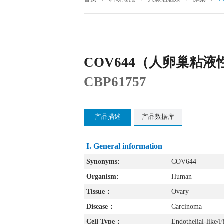
COV644（人卵巢粘
CBP61757
产品描述
产品数据库
I. General information
Synonyms:
COV644
Organism:
Human
Tissue：
Ovary
Disease：
Carcinoma
Cell Type：
Endothelial-like/F