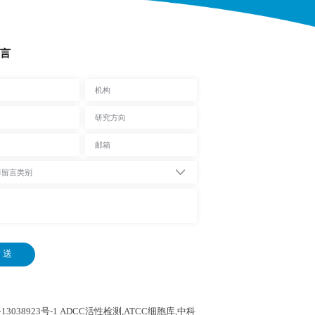
言
 送
13038923号-1
ADCC活性检测,ATCC细胞库,
中科