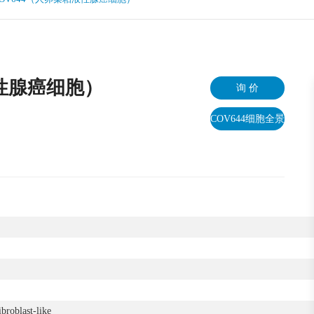
液性腺癌细胞）
询 价
COV644细胞全景
ibroblast-like