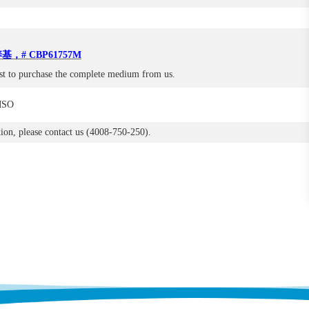
S
基，# CBP61757M
st to purchase the complete medium from us.
MSO
ion, please contact us (4008-750-250).