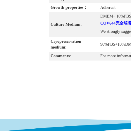
Growth properties：
Adherent
DMEM+ 10%FB
COV644完全培养
Culture Medium:
We strongly sugge
Cryopreservation
90%FBS+10%D
medium:
Comments:
For more informat