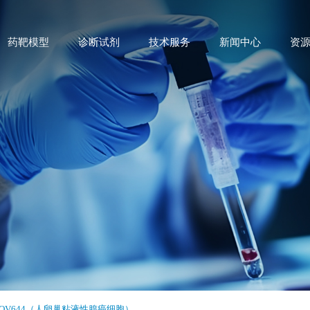
药靶模型
诊断试剂
技术服务
新闻中心
资
COV644（人卵巢粘液性腺癌细胞）