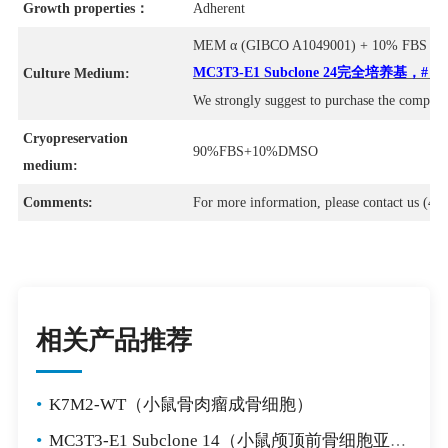
Growth properties：
Adherent
MEM α (GIBCO A1049001) + 10% FBS
MC3T3-E1 Subclone 24完全培养基，# C
Culture Medium:
We strongly suggest to purchase the comple
Cryopreservation
90%FBS+10%DMSO
medium:
Comments:
For more information, please contact us (40
相关产品推荐
•
K7M2-WT（小鼠骨肉瘤成骨细胞）
•
MC3T3-E1 Subclone 14（小鼠颅顶前骨细胞亚克隆14）