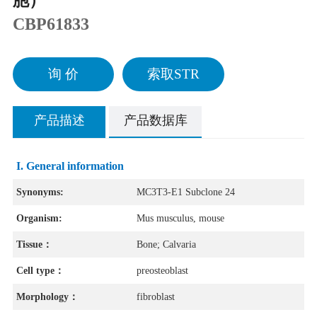
胞）
CBP61833
询 价
索取STR
产品描述
产品数据库
I. General information
Synonyms:
MC3T3-E1 Subclone 24
Organism:
Mus musculus, mouse
Tissue：
Bone; Calvaria
Cell type：
preosteoblast
Morphology：
fibroblast