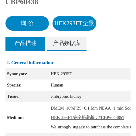
CBP60438
询 价
HEK293FT全景
产品描述
产品数据库
I. General information
Synonyms:
HEK 293FT
Species:
Human
Tissue:
embryonic kidney
DMEM+10%FBS+0.1 Mm NEAA+1 mM Sodium 
Medium:
HEK 293FT完全培养基，#CBP60438M
We strongly suggest to purchase the complete m