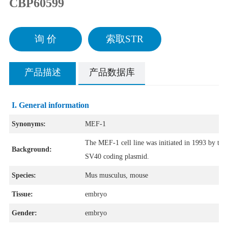
CBP60599
询 价
索取STR
产品描述
产品数据库
I. General information
Synonyms:
MEF-1
The MEF-1 cell line was initiated in 1993 by tra
Background:
SV40 coding plasmid.
Species:
Mus musculus, mouse
Tissue:
embryo
Gender:
embryo