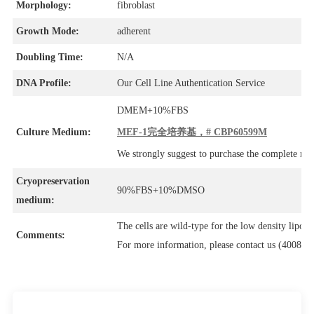
Morphology:
fibroblast
Growth Mode:
adherent
Doubling Time:
N/A
DNA Profile:
Our Cell Line Authentication Service
DMEM+10%FBS
Culture Medium:
MEF-1完全培养基，# CBP60599M
We strongly suggest to purchase the complete m
Cryopreservation
90%FBS+10%DMSO
medium:
The cells are wild-type for the low density lipopr
Comments:
For more information, please contact us (4008-7