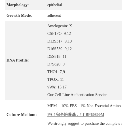
Morphology:
epithelial
Growth Mode:
adherent
Amelogenin: X
CSF1PO: 9,12
D13S317: 9,10
D16S539: 9,12
D5S818: 11
DNA Profile:
D7S820: 9
THO1: 7,9
TPOX: 11
vWA: 15,17
Our Cell Line Authentication Service
MEM + 10% FBS+ 1% Non Essential Amino Aci
Culture Medium:
PA-1完全培养基，# CBP60800M
We strongly suggest to purchase the complete m