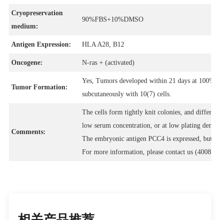
Cryopreservation
90%FBS+10%DMSO
medium:
Antigen Expression:
HLA A28, B12
Oncogene:
N-ras + (activated)
Yes, Tumors developed within 21 days at 100% fr
Tumor Formation:
subcutaneously with 10(7) cells.
The cells form tightly knit colonies, and differe
low serum concentration, or at low plating densi
Comments:
The embryonic antigen PCC4 is expressed, but F9 
For more information, please contact us (4008-7
相关产品推荐