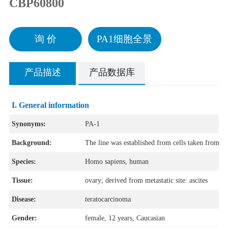
CBP60800
询 价
PA1细胞全景
产品描述
产品数据库
I. General information
Synonyms:
PA-1
Background:
The line was established from cells taken from asc
Species:
Homo sapiens, human
Tissue:
ovary; derived from metastatic site: ascites
Disease:
teratocarcinoma
Gender:
female, 12 years, Caucasian