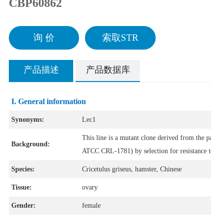
CBP60862
询 价
索取STR
产品描述
产品数据库
I. General information
Synonyms:
Lec1
This line is a mutant clone derived from the par
Background:
ATCC CRL-1781) by selection for resistance to w
Species:
Cricetulus griseus, hamster, Chinese
Tissue:
ovary
Gender:
female