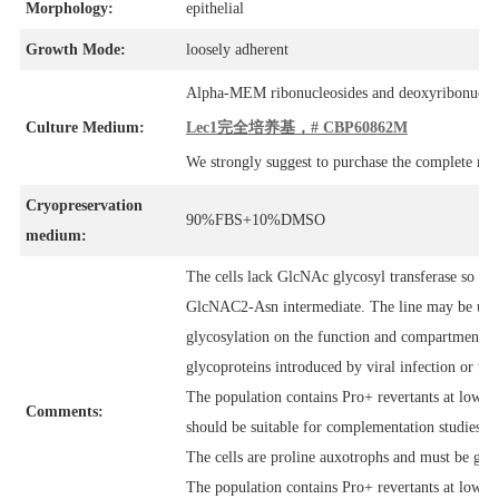
Morphology:
epithelial
Growth Mode:
loosely adherent
Alpha-MEM ribonucleosides and deoxyribonucl
Culture Medium:
Lec1完全培养基，# CBP60862M
We strongly suggest to purchase the complete m
Cryopreservation
90%FBS+10%DMSO
medium:
The cells lack GlcNAc glycosyl transferase so th
GlcNAC2-Asn intermediate. The line may be useful
glycosylation on the function and compartmentali
glycoproteins introduced by viral infection or tr
The population contains Pro+ revertants at low f
Comments:
should be suitable for complementation studies w
The cells are proline auxotrophs and must be gro
The population contains Pro+ revertants at low f