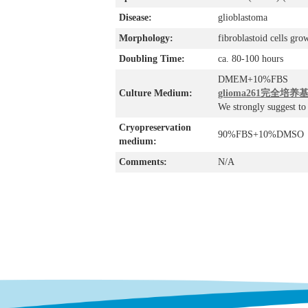
Disease:
glioblastoma
Morphology:
fibroblastoid cells gr
Doubling Time:
ca. 80-100 hours
DMEM+10%FBS
Culture Medium:
glioma261完全培养基
We strongly suggest t
Cryopreservation
90%FBS+10%DMSO
medium:
Comments:
N/A