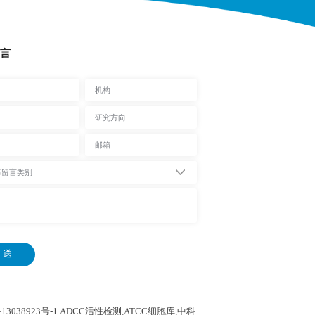
言
 送
13038923号-1
ADCC活性检测,ATCC细胞库,
中科