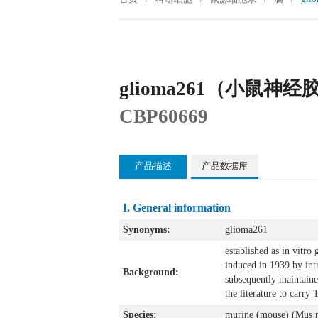
glioma261（小鼠神
CBP60669
产品描述
产品数据库
I. General information
Synonyms:
glioma261
established as in vitr
induced in 1939 by int
Background:
subsequently maintained
the literature to carr
Species:
murine (mouse) (Mus 