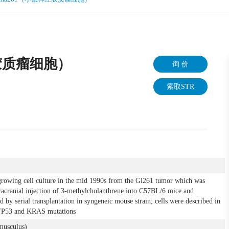
经胶质瘤细胞）
询 价
索取STR
o growing cell culture in the mid 1990s from the Gl261 tumor which was
racranial injection of 3-methylcholanthrene into C57BL/6 mice and
 by serial transplantation in syngeneic mouse strain; cells were described in
y TP53 and KRAS mutations
musculus)