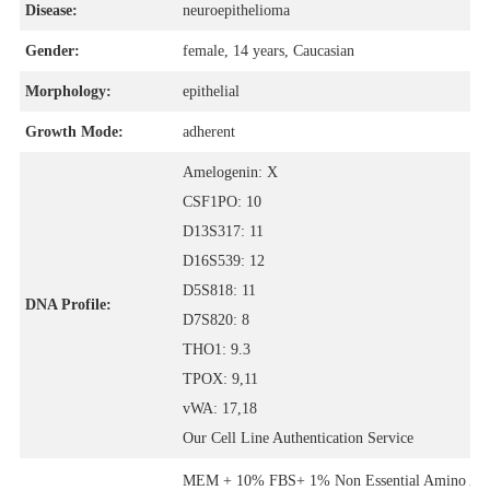
Disease:
neuroepithelioma
Gender:
female, 14 years, Caucasian
Morphology:
epithelial
Growth Mode:
adherent
Amelogenin: X
CSF1PO: 10
D13S317: 11
D16S539: 12
D5S818: 11
DNA Profile:
D7S820: 8
THO1: 9.3
TPOX: 9,11
vWA: 17,18
Our Cell Line Authentication Service
MEM + 10% FBS+ 1% Non Essential Amino Aci