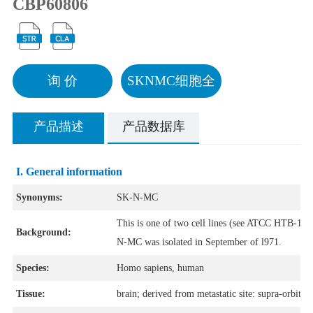
CBP60806
询 价
SKNMC细胞全
景
产品描述
产品数据库
I. General information
Synonyms:
SK-N-MC
This is one of two cell lines (see ATCC HTB-11) 
Background:
N-MC was isolated in September of l971.
Species:
Homo sapiens, human
Tissue:
brain; derived from metastatic site: supra-orbital 