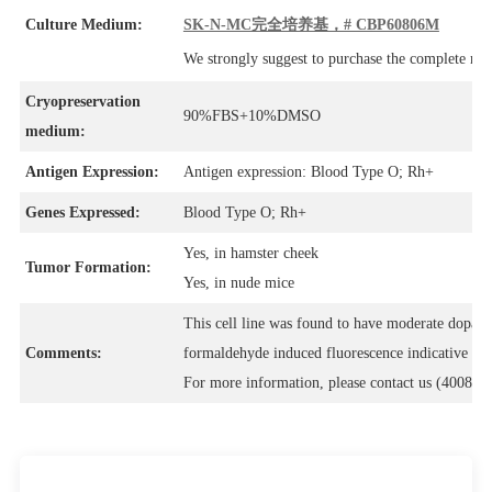
Culture Medium:
SK-N-MC完全培养基，# CBP60806M
We strongly suggest to purchase the complete m
Cryopreservation
90%FBS+10%DMSO
medium:
Antigen Expression:
Antigen expression: Blood Type O; Rh+
Genes Expressed:
Blood Type O; Rh+
Yes, in hamster cheek
Tumor Formation:
Yes, in nude mice
This cell line was found to have moderate dopamin
Comments:
formaldehyde induced fluorescence indicative of i
For more information, please contact us (4008-7