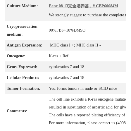
Culture Medium:
Panc 08.13完全培养基，# CBP60684M
We strongly suggest to purchase the complete m
Cryopreservation
90%FBS+10%DMSO
medium:
Antigen Expression:
MHC class I +; MHC class II -
Oncogene:
K-ras + Ref
Genes Expressed:
cytokeratins 7 and 18
Cellular Products:
cytokeratins 7 and 18
Tumor Formation:
Yes, forms tumors in nude or SCID mice
The cell line exhibits a K-ras oncogene mutati
resulted in substitution of aspartic acid for glycin
Comments:
The cells have a reported plating efficiency of 4
For more information, please contact us (4008-7