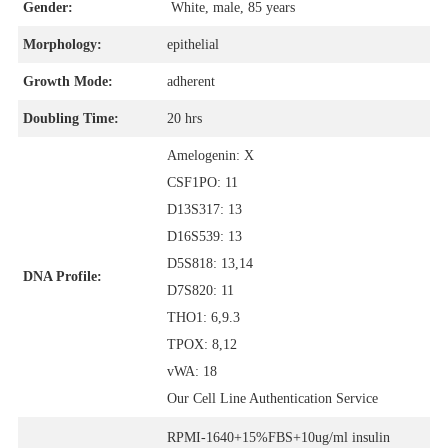
Gender:
White, male, 85 years
Morphology:
epithelial
Growth Mode:
adherent
Doubling Time:
20 hrs
Amelogenin: X
CSF1PO: 11
D13S317: 13
D16S539: 13
D5S818: 13,14
DNA Profile:
D7S820: 11
THO1: 6,9.3
TPOX: 8,12
vWA: 18
Our Cell Line Authentication Service
RPMI-1640+15%FBS+10ug/ml insulin