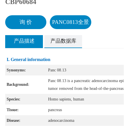
CBP60684
询 价
PANC0813全景
产品描述
产品数据库
I. General information
Synonyms:
Panc 08.13
Panc 08.13 is a pancreatic adenocarcinoma epithel
Background:
tumor removed from the head-of-the-pancreas of 
Species:
Homo sapiens, human
Tissue:
pancreas
Disease:
adenocarcinoma