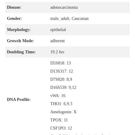
Disease:
adenocarcinoma
Gender:
male, adult, Caucasian
Morphology:
epithelial
Growth Mode:
adherent
Doubling Time:
19.2 hrs
D5S818: 13
D13S317: 12
D7S820: 8,9
D16S539: 9,12
vWA: 16
DNA Profile:
THO1: 6,9.3
Amelogenin: X
TPOX: 11
CSF1PO: 12