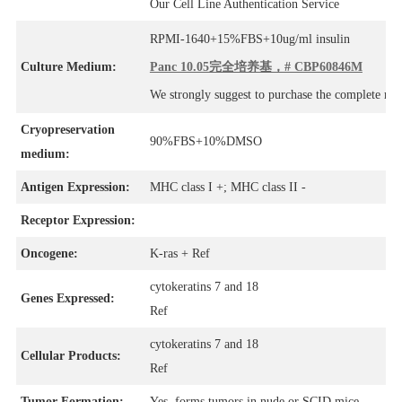
Our Cell Line Authentication Service
RPMI-1640+15%FBS+10ug/ml insulin
Culture Medium:
Panc 10.05完全培养基，# CBP60846M
We strongly suggest to purchase the complete m
Cryopreservation
90%FBS+10%DMSO
medium:
Antigen Expression:
MHC class I +; MHC class II -
Receptor Expression:
Oncogene:
K-ras + Ref
cytokeratins 7 and 18
Genes Expressed:
Ref
cytokeratins 7 and 18
Cellular Products:
Ref
Tumor Formation:
Yes, forms tumors in nude or SCID mice