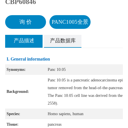
CBP60846
询 价
PANC1005全景
产品描述
产品数据库
I. General information
Synonyms:
Panc 10.05
Panc 10.05 is a pancreatic adenocarcinoma epithel
tumor removed from the head-of-the-pancreas of 
Background:
The Panc 10.05 cell line was derived from the s
2558).
Species:
Homo sapiens, human
Tissue:
pancreas