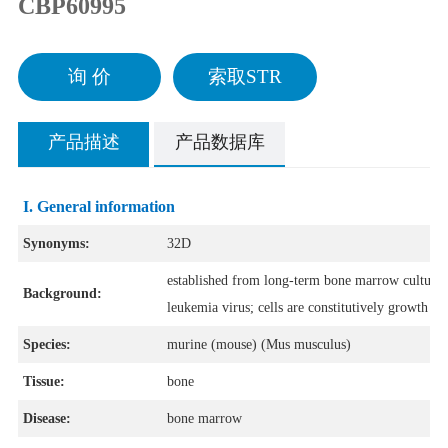
CBP60995
询 价
索取STR
产品描述
产品数据库
I. General information
Synonyms:
32D
established from long-term bone marrow cultures
Background:
leukemia virus; cells are constitutively growth f
Species:
murine (mouse) (Mus musculus)
Tissue:
bone
Disease:
bone marrow