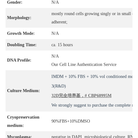
Gender:
N/A
mostly round cells growing singly or in small clus
Morphology:
adherent;
Growth Mode:
N/A
Doubling Time:
ca. 15 hours
N/A
DNA Profile:
Our Cell Line Authentication Service
IMDM + 10% FBS + 10% vol conditioned mediu
3(R&D)
Culture Medium:
32D完全培养基，# CBP60995M
We strongly suggest to purchase the complete m
Cryopreservation
90%FBS+10%DMSO
medium:
Mycoplasma:
negative in DAPI, microbiological culture, RNA 