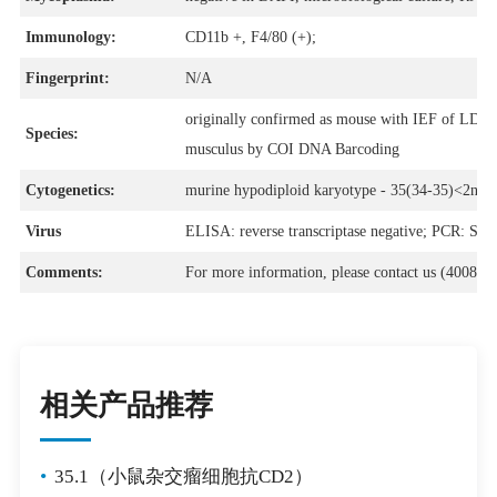
Immunology:
CD11b +, F4/80 (+);
Fingerprint:
N/A
originally confirmed as mouse with IEF of LDH,
Species:
musculus by COI DNA Barcoding
Cytogenetics:
murine hypodiploid karyotype - 35(34-35)<2n> - 
Virus
ELISA: reverse transcriptase negative; PCR: SM
Comments:
For more information, please contact us (4008-7
相关产品推荐
•
35.1（小鼠杂交瘤细胞抗CD2）