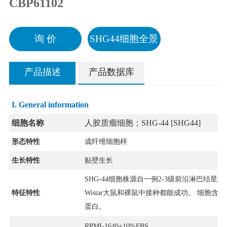
CBP61102
询 价
SHG44细胞全景
产品描述
产品数据库
I. General information
细胞名称
人胶质瘤细胞；SHG-44 [SHG44]
形态特性
成纤维细胞样
生长特性
贴壁生长
SHG-44细胞株源自一例2-3级前沿淋巴结星
特征特性
Wistar大鼠和裸鼠中接种都能成功。 细胞含
蛋白。
RPMI-1640+10%FBS