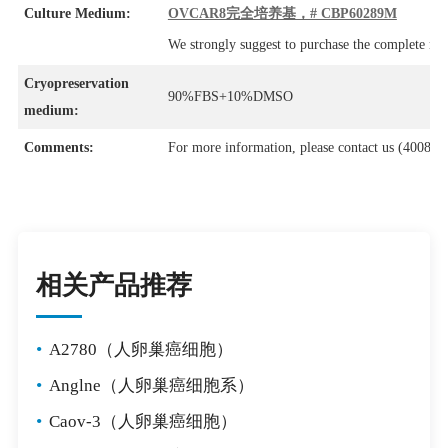
Culture Medium:
OVCAR8完全培养基，# CBP60289M
We strongly suggest to purchase the complete m
Cryopreservation
90%FBS+10%DMSO
medium:
Comments:
For more information, please contact us (4008-7
相关产品推荐
•
A2780（人卵巢癌细胞）
•
Anglne（人卵巢癌细胞系）
•
Caov-3（人卵巢癌细胞）