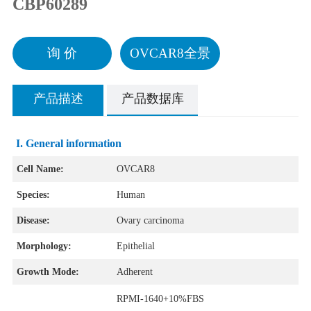
CBP60289
询 价
OVCAR8全景
产品描述
产品数据库
I. General information
Cell Name:
OVCAR8
Species:
Human
Disease:
Ovary carcinoma
Morphology:
Epithelial
Growth Mode:
Adherent
RPMI-1640+10%FBS