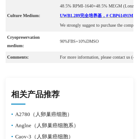
48.5% RPMI-1640+48.5% MEGM (Lonza CC-
Culture Medium:
UWB1.289完全培养基，# CBP61491M
We strongly suggest to purchase the comple
Cryopreservation
90%FBS+10%DMSO
medium:
Comments:
For more information, please contact us (40
相关产品推荐
•
A2780（人卵巢癌细胞）
•
Anglne（人卵巢癌细胞系）
•
Caov-3（人卵巢癌细胞）