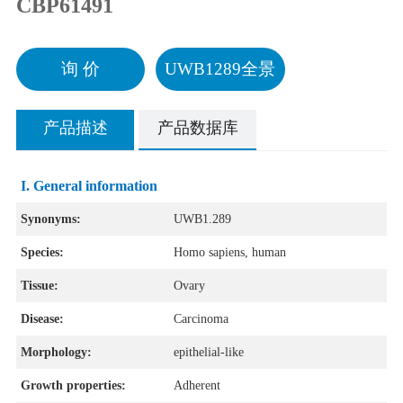
CBP61491
询 价
UWB1289全景
产品描述
产品数据库
I. General information
Synonyms:
UWB1.289
Species:
Homo sapiens
, human
Tissue:
Ovary
Disease:
Carcinoma
Morphology:
epithelial-like
Growth properties:
Adherent