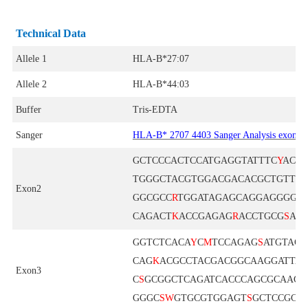
Technical Data
Allele 1
HLA-B*27:07
Allele 2
HLA-B*44:03
Buffer
Tris-EDTA
Sanger
HLA-B* 2707 4403 Sanger Analysis exons 
GCTCCCACTCCATGAGGTATTTC
Y
ACA
TGGGCTACGTGGACGACACGCTGTTC
Exon2
GGCGCC
R
TGGATAGAGCAGGAGGGGC
CAGACT
K
ACCGAGAG
R
ACCTGCG
S
AC
GGTCTCACA
Y
C
M
TCCAGAG
S
ATGTAC
CAG
K
ACGCCTACGACGGCAAGGATTA
Exon3
C
S
GCGGCTCAGATCACCCAGCGCAAG
GGGC
SW
GTGCGTGGAGT
S
GCTCCGCA