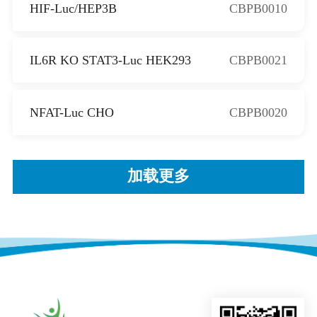
HIF-Luc/HEP3B
CBPB0010
IL6R KO STAT3-Luc HEK293
CBPB0021
NFAT-Luc CHO
CBPB0020
加载更多