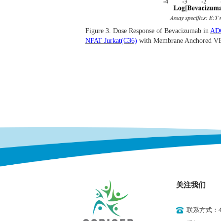
Figure 3. Dose Response of Bevacizumab in
ADC
NFAT Jurkat(C36)
with Membrane Anchored VE
关注我们
联系方式：400