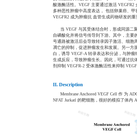
酸激酶活性。VEGF 主要通过激活 VEGFR
多种恶性肿瘤中高度表达， 包括卵巢癌、甲
VEGFR2 成为肿瘤抗 血管生成药物研发
当 VEGF 与其受体结合时，形成同源二
自磷酸化并将信号传导到下游。其中，主要的信号通路
号通路被激活后会导致转录因子激活、细胞
凋亡的抑制，促进肿瘤发生和发展。另一方面，
白，诱导 VEGF-A 转录表达和分泌，与肿瘤
生成反应，导致肿瘤生长。因此，可通过抗体结 合
剂抑制 VEGFR-2 受体激酶活性来抑制 VE
II. Description
Membrane Anchored VEGF Cell 作 为 ADCC Bioa
NFAT Jurkatl 的靶细胞，很好的模拟了体