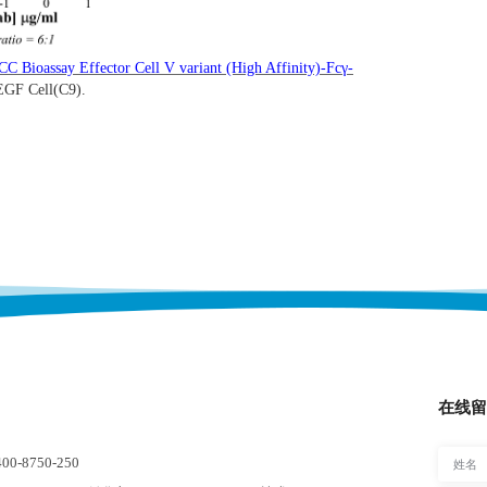
C Bioassay Effector Cell V variant (High Affinity)-Fcγ-
GF Cell(C9).
在线留
-8750-250