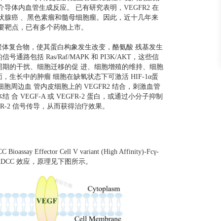
2 介导体内血管生成反应。 已有研究表明，VEGFR2 在
状腺癌 、黑色素瘤和髓母细胞瘤。因此，近十几年来
的重要靶点，已有多个药物上市。
聚体复合物，使其蛋白构象发生改变，酪氨酸 残基发生
包括 Ras/Raf/MAPK 和 PI3K/AKT，这些信
周期的干扰、细胞迁移的促 进、细胞增殖的维持、细胞
生长中的肿瘤 细胞在缺氧状态下可激活 HIF-1α蛋
细胞周边血 管内皮细胞上的 VEGFR2 结合，刺激血管
 VEGF-A 或 VEGFR-2 蛋白，或通过小分子抑制
GFR-2 信号传导，从而获得治疗效果。
ssay Effector Cell V variant (High Affinity)-Fcγ-
内 ADCC 效应，原理见下图所示。