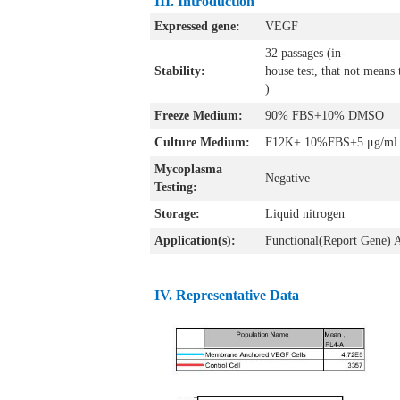
III
.
Introduction
Expressed gene:
VEGF
32 passages (in-
Stability:
house test, that not means 
)
Freeze Medium:
90% FBS+10% DMSO
Culture Medium:
F12K+ 10%FBS+5 μg/ml 
Mycoplasma
Negative
Testing:
Storage:
Liquid nitrogen
Application(s):
Functional(Report Gene) 
IV
. Representative Data