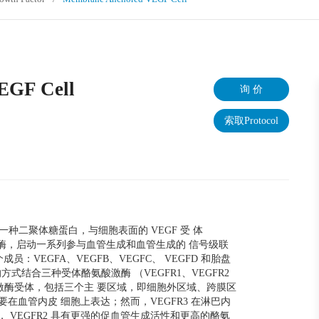
EGF Cell
询 价
索取Protocol
种二聚体糖蛋白，与细胞表面的 VEGF 受 体
激酶，启动一系列参与血管生成和血管生成的 信号级联
员：VEGFA、VEGFB、VEGFC、 VEGFD 和胎盘
方式结合三种受体酪氨酸激酶 （VEGFR1、VEGFR2
酸激酶受体，包括三个主 要区域，即细胞外区域、跨膜区
 主要在血管内皮 细胞上表达；然而，VEGFR3 在淋巴内
比， VEGFR2 具有更强的促血管生成活性和更高的酪氨