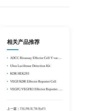
相关产品推荐
•
ADCC Bioassay Effector Cell V variant (High Affinity)-Fcγ-NFAT/Jurkat
•
Ultra Luciferase Detection Kit
•
KDR HEK293
•
VEGF/KDR Effector Reporter Cell
•
VEGFC/VEGFR3 Effector Reporter Cell
上一篇：
TSLPR/IL7R/BaF3