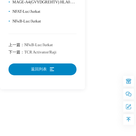
•
MAGE-A4(GVYDGREHTV) HLA0201 CHO
•
NFAT-Luc/Jurkat
•
NFκB-Luc/Jurkat
上一篇：
NFκB-Luc/Jurkat
下一篇：
TCR Activator/Raji
返回列表