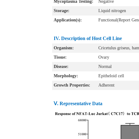
Mycoplasma Testing:
Negative
Storage:
Liquid nitrogen
Application(s):
Functional(Report Gen
IV. Description of Host Cell Line
Organism:
Cricetulus griseus
, ham
Tissue:
Ovary
Disease:
Normal
Morphology:
Epitheloid cell
Growth Properties:
Adherent
Ⅴ. Representative Data