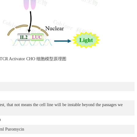
TCR Activator CHO 细胞模型原理图
est, that not means the cell line will be instable beyond the passages we
O
l Puromycin