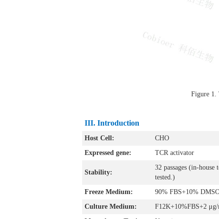
Figure 1.
III. Introduction
Host Cell:
CHO
Expressed gene:
TCR activator
32 passages (in-house t
Stability:
tested.)
Freeze Medium:
90% FBS+10% DMS
Culture Medium:
F12K+10%FBS+2 μg/m