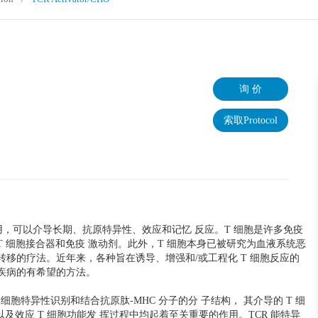
询 价
索取Protocol
，可以介导长期、抗原特异性、效应和记忆 反应。T 细胞是许多免疫
 细胞接合器和免疫 激动剂。此外，T 细胞本身已被研究为血液系统恶
转移的疗法。近年来，各种旨在诱导、增强和/或工程化 T 细胞反应的
疾病的有希望的方法。
）是 T 细胞特异性识别和结合抗原肽-MHC 分子的分 子结构， 其介导的 T 细
以及效应 T 细胞功能发 挥过程中均起着至关重要的作用。TCR 能特异