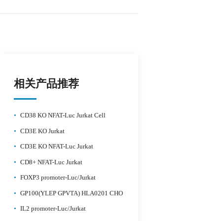
相关产品推荐
•
CD38 KO NFAT-Luc Jurkat Cell
•
CD3E KO Jurkat
•
CD3E KO NFAT-Luc Jurkat
•
CD8+ NFAT-Luc Jurkat
•
FOXP3 promoter-Luc/Jurkat
•
GP100(YLEP GPVTA) HLA0201 CHO
•
IL2 promoter-Luc/Jurkat