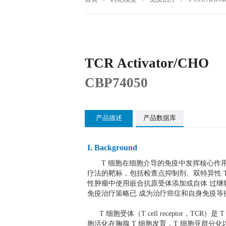
TCR Activator/CHO
CBP74050
产品描述
产品数据库
I. Background
T 细胞在细胞介导的免疫中发挥核心作用
疗法的靶标，包括检查点抑制剂、双特异性 T
性肿瘤中使用嵌合抗原受体添加或自体 过继
免疫治疗策略已 成为治疗癌症和自身免疫等
T 细胞受体（T cell receptor，TCR
胞活化在胸腺 T 细胞发育，T 细胞亚群分化