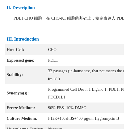
II. Description
PDL1 CHO 细胞，在 CHO-K1 细胞的基础上，稳定表达人 PDL1
III. Introduction
Host Cell:
CHO
Expressed gene:
PDL1
32 passages (in-house test, that not means the cel
Stability:
tested.)
Programmed Cell Death 1 Ligand 1, PDL1, PD-
Synonym(s):
PDCD1L1
Freeze Medium:
90% FBS+10% DMSO
Culture Medium:
F12K+10%FBS+400 μg/ml Hygromycin B