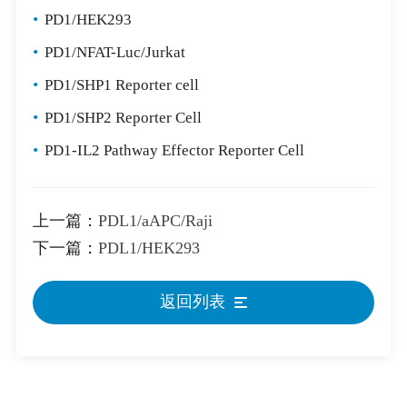
•
PD1/HEK293
•
PD1/NFAT-Luc/Jurkat
•
PD1/SHP1 Reporter cell
•
PD1/SHP2 Reporter Cell
•
PD1-IL2 Pathway Effector Reporter Cell
上一篇：
PDL1/aAPC/Raji
下一篇：
PDL1/HEK293
返回列表