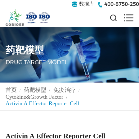
400-8750-250
数据库
药靶模型
DRUG TARGET MODEL
首页
药靶模型
免疫治疗
/
/
/
Cytokine&Growth Factor
/
Activin A Effector Reporter Cell
Activin A Effector Reporter Cell