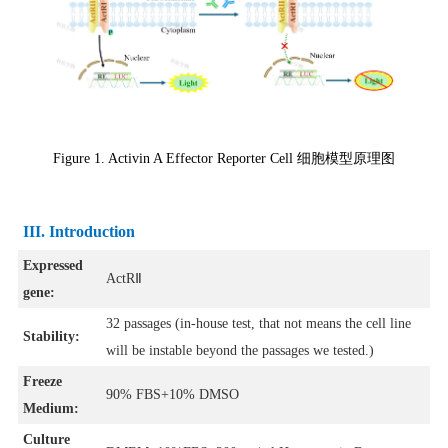
Figure 1. Activin A Effector Reporter Cell
细胞模型原理图
III. Introduction
Expressed
ActRⅡ
gene:
32 passages (in-house test, that not means the cell line
Stability:
will be instable beyond the passages we tested.)
Freeze
90% FBS+10% DMSO
Medium:
Culture