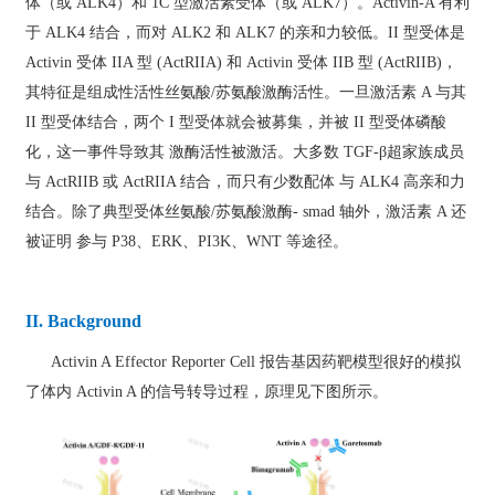
体（或 ALK4）和 1C 型激活素受体（或 ALK7）。Activin-A 有利
于 ALK4 结合，而对 ALK2 和 ALK7 的亲和力较低。II 型受体是
Activin 受体 IIA 型 (ActRIIA) 和 Activin 受体 IIB 型 (ActRIIB)，
其特征是组成性活性丝氨酸/苏氨酸激酶活性。一旦激活素 A 与其
II 型受体结合，两个 I 型受体就会被募集，并被 II 型受体磷酸
化，这一事件导致其 激酶活性被激活。大多数 TGF-β超家族成员
与 ActRIIB 或 ActRIIA 结合，而只有少数配体 与 ALK4 高亲和力
结合。除了典型受体丝氨酸/苏氨酸激酶- smad 轴外，激活素 A 还
被证明 参与 P38、ERK、PI3K、WNT 等途径。
II. Background
Activin A Effector Reporter Cell 报告基因药靶模型很好的模拟
了体内 Activin A 的信号转导过程，原理见下图所示。