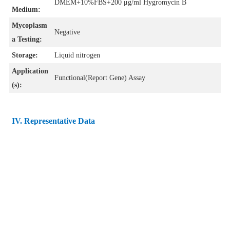
DMEM+10%FBS+200 μg/ml Hygromycin B
Medium:
Mycoplasm
Negative
a Testing:
Storage:
Liquid nitrogen
Application
Functional(Report Gene) Assay
(s):
IV
. Representative Data