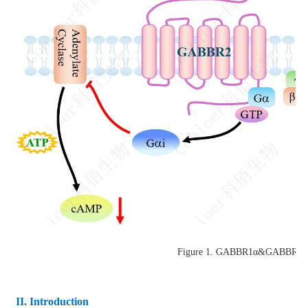
Figure 1.
GABBR1
α
&GABBR2
II. Introduction