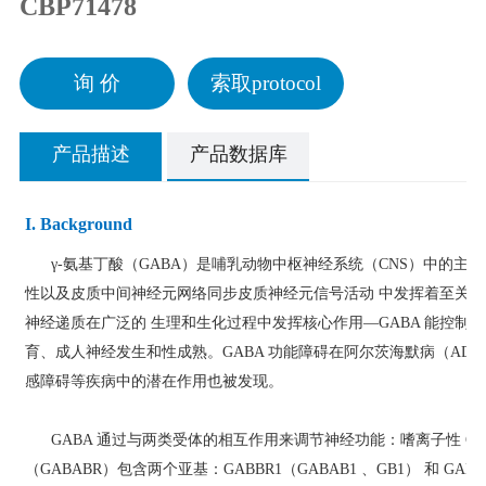
CBP71478
询 价
索取protocol
产品描述
产品数据库
I. Background
γ-氨基丁酸（GABA）是哺乳动物中枢神经系统（CNS）中的主
性以及皮质中间神经元网络同步皮质神经元信号活动 中发挥着至关重
神经递质在广泛的 生理和生化过程中发挥核心作用—GABA 能控制
育、成人神经发生和性成熟。GABA 功能障碍在阿尔茨海默病（AD
感障碍等疾病中的潜在作用也被发现。
GABA 通过与两类受体的相互作用来调节神经功能：嗜离子性 GABA
（GABABR）包含两个亚基：GABBR1（GABAB1 、GB1） 和 G