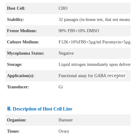
Host Cell:
CHO
Stability:
32 passages (in-house test, that not means the
Freeze Medium:
90% FBS+10% DMSO
Culture Medium:
F12K+10%FBS+5μg/ml Puromycin+5μg/ml B
Mycoplasma Status:
Negative
Storage:
Liquid nitrogen immediatel
y upon delivery
receptor
Application(s):
Functional assay for GABA
Transducer:
Gi
Ⅲ. Description of Host Cell Line
Organism:
Hamster
Tissue:
Ovary