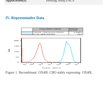
Application(s):
Binding Assay,FACS
IV
. Representative Data
Figure 1. Recombinant
OX40L CHO stably expressing OX40L.