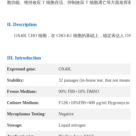
胞功能、维持效应 T 细胞存活、抑制效应 T 细胞凋亡等方面发挥着
II. Description
OX40L CHO 细胞，在 CHO-K1 细胞的基础上，稳定表达人 OX4
III. Introduction
Expressed gene:
OX40L
Stability:
32 passages (in-house test, that not means the
Freeze Medium:
90% FBS+10% DMSO
Culture Medium:
F12K+10%FBS+600 μg/ml Hygromycin B
Mycoplasma Testing:
Negative
Storage:
Liquid nitrogen