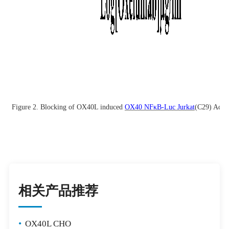
Figure 2. Blocking of OX40L induced
OX40 NFκB-Luc Jurkat
(C29) Acti
相关产品推荐
•
OX40L CHO