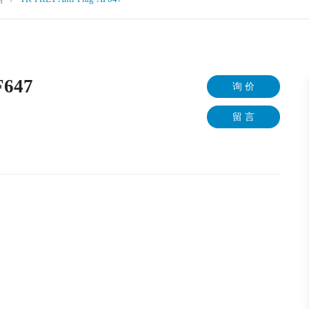
F647
询 价
留 言