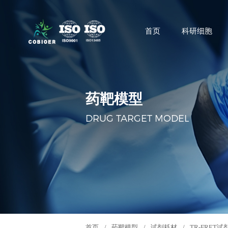
首页
科研细胞
药靶模型
DRUG TARGET MODEL
首页
/
药靶模型
/
试剂耗材
/
TR-FRET试