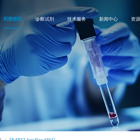
药靶模型
诊断试剂
技术服务
新闻中心
资
剂
/
TR-FRET Anti-Flag-AF647