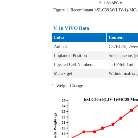
Figure 1. Recombinant hSLC39A6(LIV-1)/MC-
V.
In VIVO Data
Index
Content
Animal
C57BL/6J, 7wee
Implanted Position
Subcutaneous (ri
Injected Cell Numbers
1×10^6/0.1ml
Matrix gel
Without matrix 
1. Weight Change