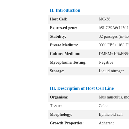
II.
Introduction
Host Cell:
MC-38
Expressed gene:
hSLC39A6(LIV-1
Stability:
32 passages (in-hou
Freeze Medium:
90% FBS+10% 
Culture Medium:
DMEM+10%FBS+5μ
Mycoplasma Testing:
Negative
Storage:
Liquid nitrogen
III
. Description of Host Cell Line
Organism:
Mus musculus, mo
Tissue:
Colon
Morphology:
Epitheloid cell
Growth Properties:
Adherent