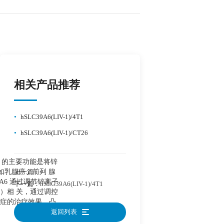
相关产品推荐
•
hSLC39A6(LIV-1)/4T1
•
hSLC39A6(LIV-1)/CT26
A6 的主要功能是将锌
如乳腺癌、前列 腺
上一篇：
--
A6 通过调节锌离子
下一篇：
hSLC39A6(LIV-1)/4T1
T）相 关，通过调控
等癌症的治疗效果，凸
返回列表