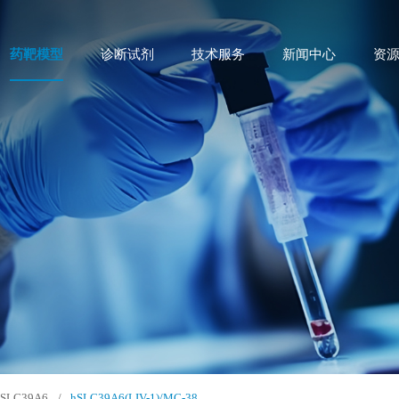
药靶模型
诊断试剂
技术服务
新闻中心
资
SLC39A6
/
hSLC39A6(LIV-1)/MC-38