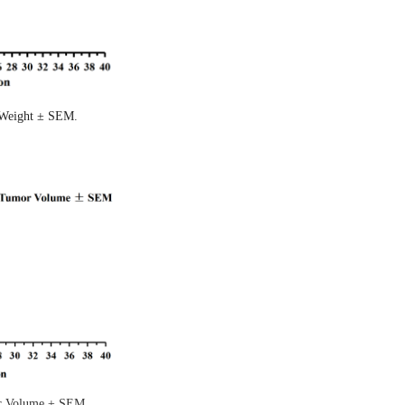
Weight ± SEM
.
 Volume ± SEM.