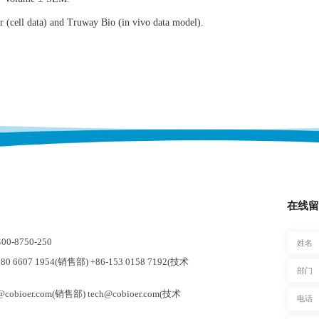
 (cell data) and Truway Bio (in vivo data model).
在线留
-8750-250
0 6607 1954(销售部) +86-153 0158 7192(技术
cobioer.com(销售部) tech@cobioer.com(技术