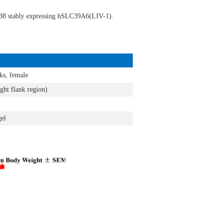
38
stably expressing
hSLC39A6(LIV-1).
ks, female
ght flank region)
gel