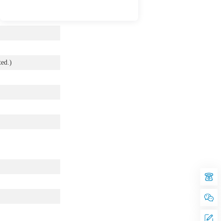
ted.)