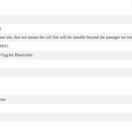
)
se test, that not means the cell line will be instable beyond the passages we tes
DMSO
g/ml Blasticidin
use