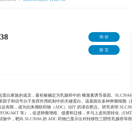
38
询 价
留 言
6，是锌转运蛋白家族的成员，最初被确定为乳腺癌中的 雌激素诱导基因。SLC39
录因子和信号分子发挥作用机制中的关键蛋白。该基因在多种肿瘤细胞（
有限，成为抗体偶联药物（ADC）治疗 的潜在靶点。研究表明 SLC39
T、PI3K/AKT 等），促进肿瘤增殖、侵袭和迁移，并与上皮间质转化（EM
试验中，靶向 SLC39A6 的 ADC 药物已显示出对转移性三阴性乳腺癌