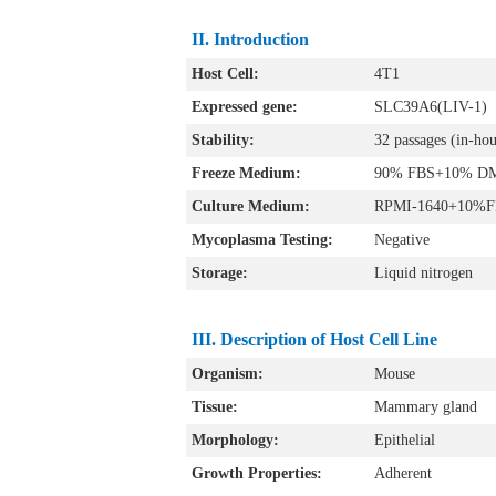
II.
Introduction
Host Cell:
4T1
Expressed gene:
SLC39A6(LIV-1)
Stability:
32 passages (in-hous
Freeze Medium:
90% FBS+10% D
Culture Medium:
RPMI-1640+10%FBS
Mycoplasma Testing:
Negative
Storage:
Liquid nitrogen
III
. Description of Host Cell Line
Organism:
Mouse
Tissue:
Mammary gland
Morphology:
Epithelial
Growth Properties:
Adherent