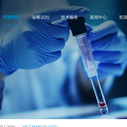
药靶模型
诊断试剂
技术服务
新闻中心
资
SLC39A6
/
hSLC39A6(LIV-1)/4T1