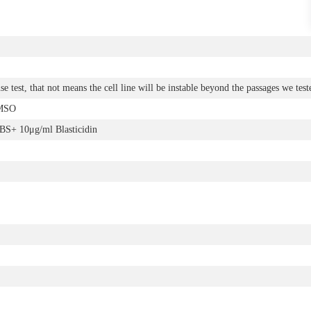
e test, that not means the cell line will be instable beyond the passages we test
MSO
+ 10μg/ml Blasticidin