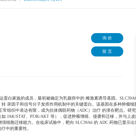
询 价
留 言
6，是锌转运蛋白家族的成员，最初被确定为乳腺癌中的 雌激素诱导基因。SLC39A
、转 录因子和信号分子发挥作用机制中的关键蛋白。该基因在多种肿瘤细
常组织中表达有限，成为抗体偶联药物（ADC）治疗 的潜在靶点。研究表明
JAK/STAT、PI3K/AKT 等），促进肿瘤增殖、侵袭和迁移，并与上
因子增强细胞迁移能力。在临床试验中，靶向 SLC39A6 的 ADC 药物已显示
治疗中的重要性。