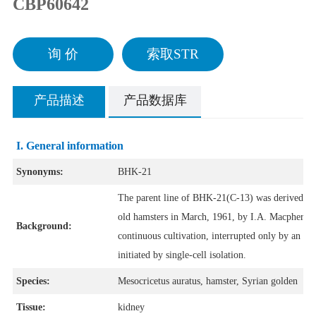
CBP60642
询 价
索取STR
产品描述
产品数据库
I. General information
Synonyms:
BHK-21
The parent line of BHK-21(C-13) was derived fr
old hamsters in March, 1961, by I.A. Macpherso
Background:
continuous cultivation, interrupted only by an 8-
initiated by single-cell isolation.
Species:
Mesocricetus auratus, hamster, Syrian golden
Tissue:
kidney