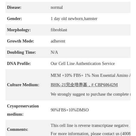
Disease:
normal
Gender:
1 day old newborn,hamster
Morphology:
fibroblast
Growth Mode:
adherent
Doubling Time:
N/A
DNA Profile:
Our Cell Line Authentication Service
MEM +10% FBS+ 1% Non Essential Amino Aci
Culture Medium:
BHK-21完全培养基，# CBP60642M
We strongly suggest to purchase the complete m
Cryopreservation
90%FBS+10%DMSO
medium:
This cell line is reverse transcriptase negative.
Comments:
For more information, please contact us (4008-7