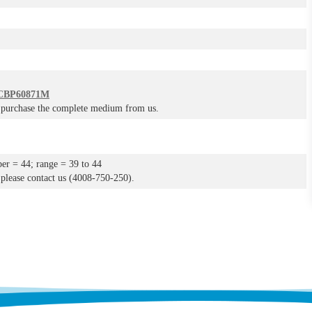
BP60871M
o purchase the complete medium from us.
r = 44; range = 39 to 44
please contact us (4008-750-250).