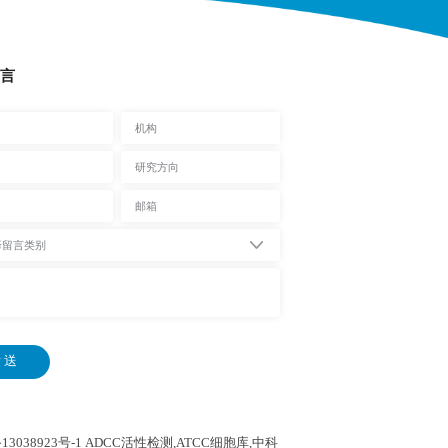
言
 送
13038923号-1
ADCC活性检测,ATCC细胞库,
中科