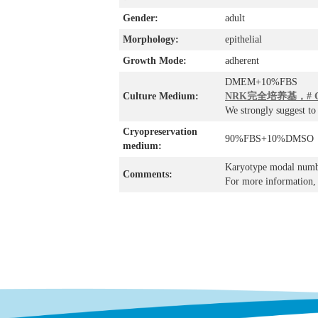
Gender:
adult
Morphology:
epithelial
Growth Mode:
adherent
DMEM+10%FBS
Culture Medium:
NRK完全培养基，# C
We strongly suggest t
Cryopreservation
90%FBS+10%DMSO
medium:
Karyotype modal numbe
Comments:
For more information, 