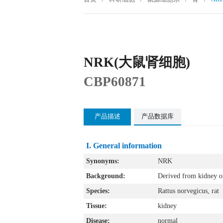
NRK(大鼠肾细胞)
CBP60871
产品描述
产品数据库
I. General information
Synonyms:
NRK
Background:
Derived from kidney o
Species:
Rattus norvegicus, rat
Tissue:
kidney
Disease:
normal