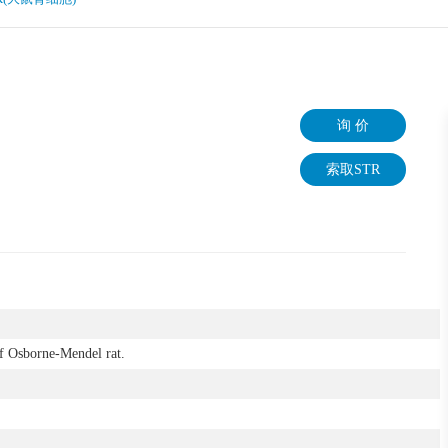
询 价
索取STR
f Osborne-Mendel rat.