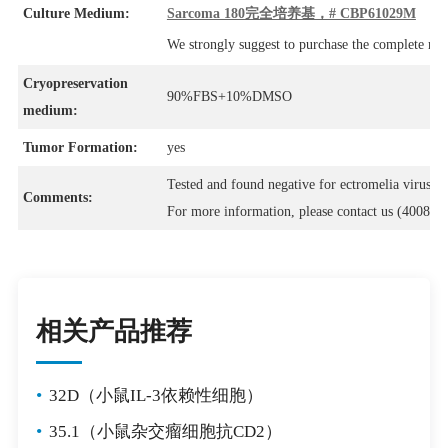
Culture Medium:
Sarcoma 180完全培养基，# CBP61029M
We strongly suggest to purchase the complete m
Cryopreservation
90%FBS+10%DMSO
medium:
Tumor Formation:
yes
Tested and found negative for ectromelia virus (
Comments:
For more information, please contact us (4008-7
相关产品推荐
•
32D（小鼠IL-3依赖性细胞）
•
35.1（小鼠杂交瘤细胞抗CD2）