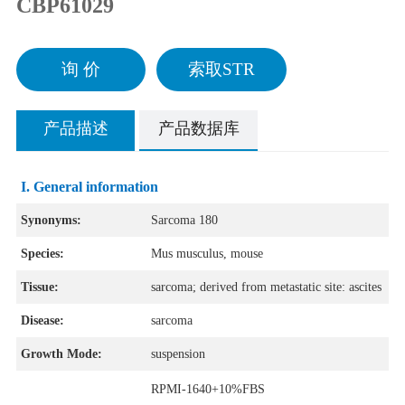
CBP61029
询 价
索取STR
产品描述
产品数据库
I. General information
Synonyms:
Sarcoma 180
Species:
Mus musculus, mouse
Tissue:
sarcoma; derived from metastatic site: ascites
Disease:
sarcoma
Growth Mode:
suspension
RPMI-1640+10%FBS