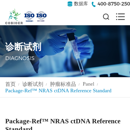
400-8750-250
数据库
诊断试剂
DIAGNOSIS
Panel
首页
诊断试剂
肿瘤标准品
/
/
/
/
Package-Ref™ NRAS ctDNA Reference Standard
Package-Ref™ NRAS ctDNA Reference
Standard