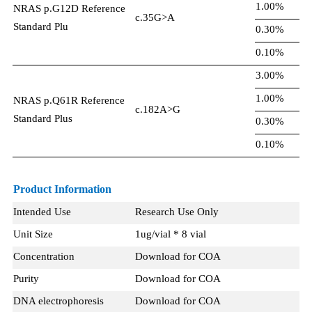
1.00%
NRAS p.G12D Reference
c.35G>A
Standard Plu
0.30%
0.10%
3.00%
1.00%
NRAS p.Q61R Reference
c.182A>G
Standard Plus
0.30%
0.10%
Product Information
Intended Use
Research Use Only
Unit Size
1ug/vial * 8 vial
Concentration
Download for COA
Purity
Download for COA
DNA electrophoresis
Download for COA