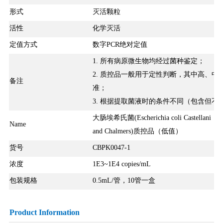
形式
灭活颗粒
活性
化学灭活
定值方式
数字PCR绝对定值
1. 所有病原微生物均经过菌种鉴定；
2. 质控品一般用于定性判断，其中高、
备注
准；
3. 根据提取菌液时的条件不同（包含但不
大肠埃希氏菌(Escherichia coli Castellani
大
Name
and Chalmers)质控品（低值）
货号
CBPK0047-1
浓度
1E3~1E4 copies/mL
1
包装规格
0.5mL/管，10管一盒
Product Information