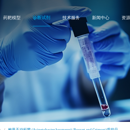
药靶模型
诊断试剂
技术服务
新闻中心
资
品
/
鲍曼不动杆菌 (Acinetobacter baumannii Bouvet and Grimont)质控品