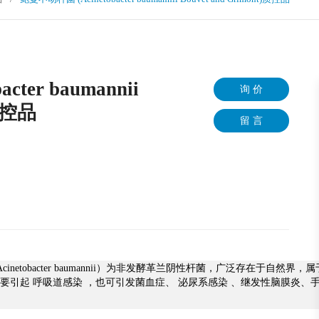
ter baumannii
询 价
)质控品
留 言
cinetobacter baumannii）为非发酵革兰阴性杆菌，广泛存在于自然
要引起 呼吸道感染 ，也可引发菌血症、 泌尿系感染 、继发性脑膜炎、