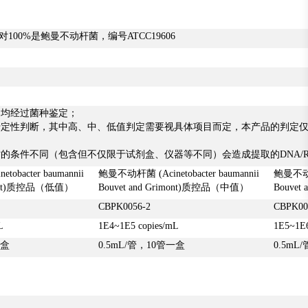
比对100%是鲍曼不动杆菌，编号ATCC19606
生物均经过菌种鉴定；
用于定性判断，其中高、中、低值判定需要视具体项目而定，本产品的判定
准；
液时的条件不同（包含但不仅限于试剂盒、仪器等不同）会造成提取的DNA/
obacter baumannii
鲍曼不动杆菌 (Acinetobacter baumannii
鲍曼不动杆菌
imont)质控品（低值）
Bouvet and Grimont)质控品（中值）
Bouve
CBPK0056-2
CBPK00
L
1E4~1E5 copies/mL
1E5~1E6
一盒
0.5mL/管，10管一盒
0.5mL