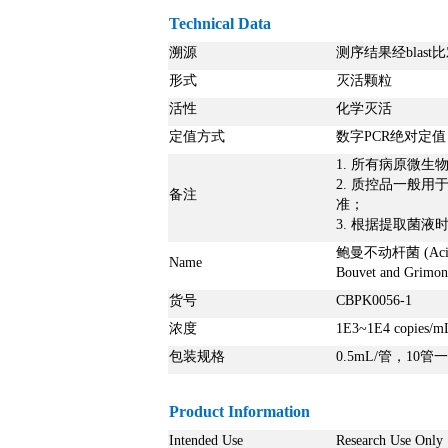
Technical Data
溯源
测序结果经blast
形式
灭活颗粒
活性
化学灭活
定值方式
数字PCR绝对定值
1. 所有病原微
2. 质控品一般
备注
3. 根据提取菌
鲍曼不动杆菌 (Acinet
Name
Bouvet and Gr
货号
CBPK0056-1
浓度
1E3~1E4 copies/m
包装规格
0.5mL/管，10管
Product Information
Intended Use
Research Use Only