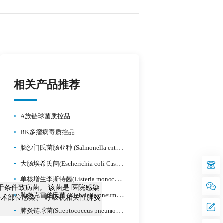
相关产品推荐
•
A族链球菌质控品
•
BK多瘤病毒质控品
•
肠沙门氏菌肠亚种 (Salmonella enterica subsp. enterica)质控品
•
大肠埃希氏菌(Escherichia coli Castellani and Chalmers)质控品
•
单核增生李斯特菌(Listeria monocytogenes)质控品
界，属于条件致病菌。 该菌是 医院感染
•
肺炎克雷伯氏菌 (Klebsiella pneumoniae)质控品
手术部位感染、 呼吸机相关性肺炎
•
肺炎链球菌(Streptococcus pneumoniae)质控品