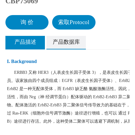
CBP75069
询 价
索取Protocol
产品描述
产品数据库
I. Background
ERBB3 又称
HER3
（人表皮生长因子受体
3
），
是表皮生长因子
员。该家族由四个成员组成：
EGFR
（
表皮生长因子受体）、
ErbB2
ErbB2
是一种无配体受体，而
ErbB3
缺乏酪
氨酸激酶活性。因此，ErbB
活性，而由
Nrg
（神
经调节蛋白）配体驱动的 ErbB2-ErbB3 异
物。配体激活的 ErbB2-ErbB3 异二聚体信号传导效力的基础在于，这
过 Ras-ERK（细胞外信号调节激酶）途径进行增
殖，也可以
通过
PI
3
B
）途径进行存活。此外，这种受体二聚体可以逃避下调机制，从而