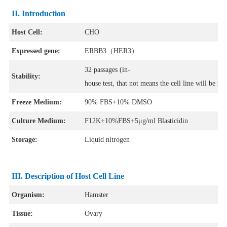
II. Introduction
Host Cell:
CHO
Expressed gene:
ERBB3（HER3）
32 passages (in-
Stability:
house test, that not means the cell line will be in
Freeze Medium:
90% FBS+10% DMSO
Culture Medium:
F12K+10%FBS+5μg/ml Blasticidin
Storage:
Liquid nitrogen
III. Description of Host Cell Line
Organism:
Hamster
Tissue:
Ovary