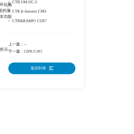
•
CTR UM-UC-3
酸环化酶
亚基的激
•
CTR β-Arrestin CHO
粒体功能
•
CTR&RAMP1 COS7
上一篇：
--
图所示。
下一篇：
GIPR/CHO
返回列表