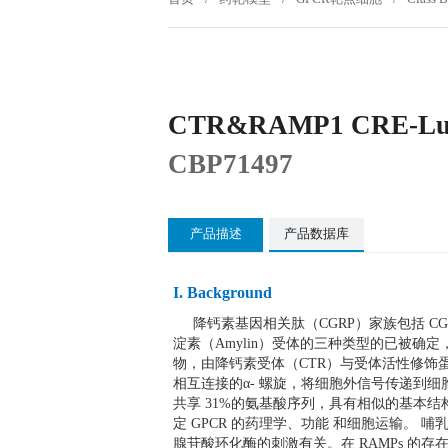
CTR&RAMP1 CRE-Lu
CBP71497
产品描述
产品数据库
I. Background
降钙素基因相关肽（CGRP）家族包括 CG
淀素（Amylin）受体的三种类型的已被确定，即
物，由降钙素受体（CTR）与受体活性修饰蛋白 
相互连接的α- 螺旋，将细胞外信号传递到细胞内
共享 31%的氨基酸序列，具有相似的基本结
定 GPCR 的药理学、功能 和细胞运输。 哺乳
腺苷酸环化酶的刺激有关。在 RAMPs 的存在下