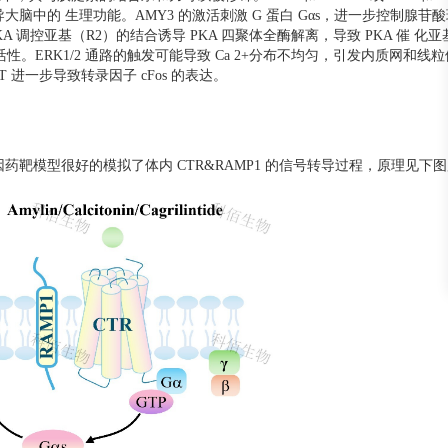
脑中的 生理功能。AMY3 的激活刺激 G 蛋白 Gαs，进一步控制腺苷
PKA 调控亚基（R2）的结合诱导 PKA 四聚体全酶解离，导致 PKA 催 化
2 的活性。ERK1/2 通路的触发可能导致 Ca 2+分布不均匀，引发内质网和线
 进一步导致转录因子 cFos 的表达。
 报告基因药靶模型很好的模拟了体内 CTR&RAMP1 的信号转导过程，原理见下