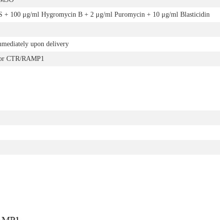
 100 μg/ml Hygromycin B + 2 μg/ml Puromycin + 10 μg/ml Blasticidin
mmediately upon delivery
for
CTR/RAMP1