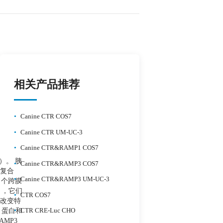
相关产品推荐
•
Canine CTR COS7
•
Canine CTR UM-UC-3
•
Canine CTR&RAMP1 COS7
）。 胰
•
Canine CTR&RAMP3 COS7
体复合
•
Canine CTR&RAMP3 UM-UC-3
 个跨膜
），它们
•
CTR COS7
以改变特
•
 蛋白和
CTR CRE-Luc CHO
AMP3