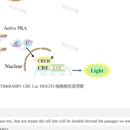
1. CTR&RAMP1 CRE-Luc HEK293 细胞模型原理图
se test, that not means the cell line will be instable beyond the passages we tes
DMSO