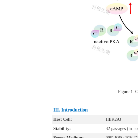
Figure 
III. Introduction
Host Cell:
HEK293
Stability:
32 passages (in-hou
Freeze Medium:
90% FBS+10% 