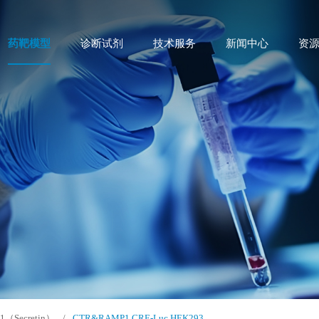
药靶模型
诊断试剂
技术服务
新闻中心
资
B1（Secretin）
/
CTR&RAMP1 CRE-Luc HEK293