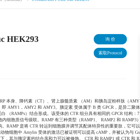
c HEK293
询 价
索取Protocol
RP 本身、降钙素（CT）、肾上腺髓质素 （AM）和胰岛淀粉样肽（AMY
 AMY1，AMY2 和 AMY3。胰淀素 受体属于 B 类 GPCR，是异二聚
（RAMPs）结合形成。该受体的 CTR 组分具有相同的 GPCR 结构：7
细胞质信号级联。RAMP 有三种类型（RAMP1、 RAMP2 和 RAMP3
构。RAMP 是将 CTR 转运到细胞膜并调节其配体特异性的重要肽，它可
动物细胞中 Amylin 受体的激活已被证明可以提高 cAMP，并被认为与 Gs
，其与胰淀素的结合亲和力可以被修饰。 CTR 和 RAMP1 或 CTR 和 R