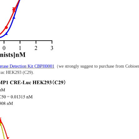
ferase Detection Kit CBPH0001
（we strongly suggest to purchase from Cobioer
uc HEK293 (C29).