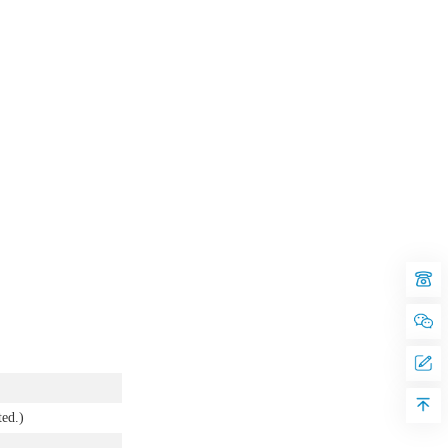
ted.)