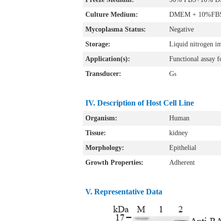
Culture Medium:
DMEM + 10%FBS +
Mycoplasma Status:
Negative
Storage:
Liquid nitrogen i
Application(s):
Functional assay 
Transducer:
G
s
IV. Description of Host Cell Line
Organism:
Human
Tissue:
kidney
Morphology:
Epithelial
Growth Properties:
Adherent
V. Representative Data