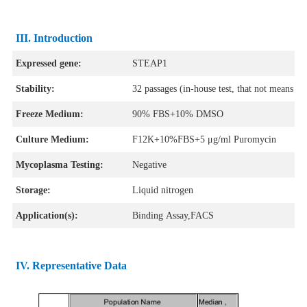
III. Introduction
Expressed gene:
STEAP1
Stability:
32 passages (in-house test, that not means the
Freeze Medium:
90% FBS+10% DMSO
Culture Medium:
F12K+10%FBS+5 μg/ml Puromycin
Mycoplasma Testing:
Negative
Storage:
Liquid nitrogen
Application(s):
Binding Assay,FACS
IV
. Representative Data