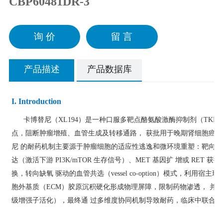
CBP60481DR-3
询 价
留 言
产品描述
产品数据库
I. Introduction
卡博替尼（XL194）是一种口服多靶点酪氨酸激酶抑制剂（TKI），通过
点，阻断肿瘤增殖、血管生成及转移通路， 获批用于晚期肾细胞癌（R
尼 的耐药机制主要源于肿瘤细胞的适应性逃逸和微环境重塑：靶向抑制 ME
达（激活下游 PI3K/mTOR 生存信号）、MET 基因扩 增或 RET
换，转向缺氧 驱动的血管共选（vessel co-option）模式，利用
胞外基质（ECM）胶原沉积硬化形成物理屏障，限制药物渗透， 并伴随
级增强子活化），最终通 过多维度协同机制导致耐药，临床中联合 A