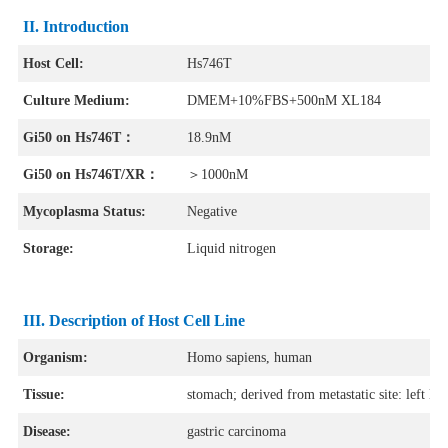
II. Introduction
Host Cell:
Hs746T
Culture Medium:
DMEM+10%FBS+500nM XL184
Gi50 on Hs746T：
18.9nM
Gi50 on
Hs746T/XR：
＞1000nM
Mycoplasma Status:
Negative
Storage:
Liquid nitrogen
III. Description of Host Cell Line
Organism:
Homo sapiens, human
Tissue:
stomach; derived from metastatic site: left leg
Disease:
gastric carcinoma