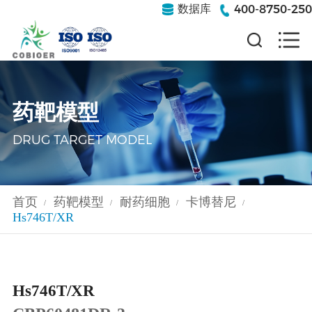
400-8750-250
数据库
药靶模型
DRUG TARGET MODEL
首页
药靶模型
耐药细胞
卡博替尼
/
/
/
/
Hs746T/XR
Hs746T/XR