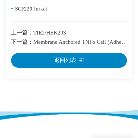
•
SCF220 Jurkat
上一篇：
TIE2/HEK293
下一篇：
Membrane Anchored TNFα Cell (Adherent)
返回列表