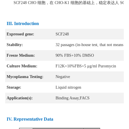
SCF248 CHO 细胞，在 CHO-K1 细胞的基础上，稳定表达人 SCF2
III. Introduction
Expressed gene:
SCF248
Stability:
32 passages (in-house test, that not means the
Freeze Medium:
90% FBS+10% DMSO
Culture Medium:
F12K+10%FBS+5 μg/ml Puromycin
Mycoplasma Testing:
Negative
Storage:
Liquid nitrogen
Application(s):
Binding Assay,FACS
IV
. Representative Data