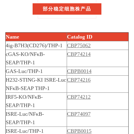
部分稳定细胞株产品
Name
Catalog ID
4ig-B7H3(CD276)/THP-1
CBP75062
cGAS-KO/NFκB-
CBP74214
SEAP/THP-1
GAS-Luc/THP-1
CBPB0014
H232-STING-KI ISRE-Luc
CBP74216
NFκB-SEAP THP-1
IRF5-KO/NFκB-
CBP74212
SEAP/THP-1
ISRE-Luc/NFκB-
CBP74097
SEAP/THP-1
ISRE-Luc/THP-1
CBPB0015