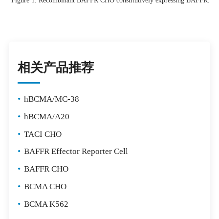
Figure 1.
Recombinant
BAFFR CHO constitutively expressing BAFFR.
相关产品推荐
•
hBCMA/MC-38
•
hBCMA/A20
•
TACI CHO
•
BAFFR Effector Reporter Cell
•
BAFFR CHO
•
BCMA CHO
•
BCMA K562