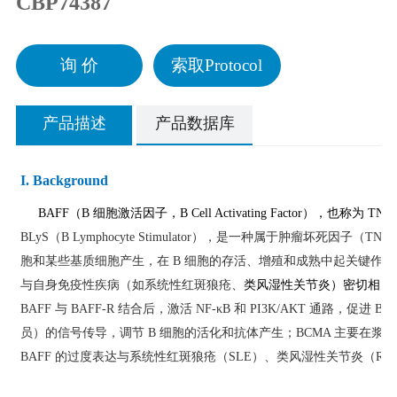
CBP74387
询 价
索取Protocol
产品描述
产品数据库
I. Background
BAFF
（
B
细胞激活因子，
B Cell Activating Factor
），也称为
TNFS
BLyS（B Lymphocyte Stimulator），是一种属于肿瘤坏死
胞和某些基质细胞产生，在 B 细胞的存活、增殖和成熟中起关键作用。
与自身免疫性疾病（如系统性红斑狼疮、
类风湿性关节炎）密切相关
BAFF 与 BAFF-R 结合后，激活 NF-κB 和 PI3K/AKT 通路，促进 
员）的信号传导，调节 B 细胞的活化和抗体产生；BCMA 主要在浆细胞
BAFF 的过度表达与系统性红斑狼疮（SLE）、类风湿性关节炎（