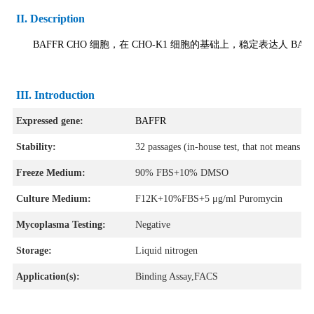
II. Description
BAFFR CHO
细胞，在
CHO-K1
细胞的基础上，稳定表达人
BAF
III. Introduction
Expressed gene:
BAFFR
Stability:
32 passages (in-house test, that not means the
Freeze Medium:
90% FBS+10% DMSO
Culture Medium:
F12K+10%FBS+5 μg/ml Puromycin
Mycoplasma Testing:
Negative
Storage:
Liquid nitrogen
Application(s):
Binding Assay,FACS