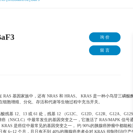
BaF3
询 价
留 言
 RAS 基因家族中，还有 NRAS 和 HRAS。 KRAS 是一种小鸟苷三
 在细胞增殖、分化、存活和代谢等生物过程中充当开关。
12、13 或 61 处，残基 12 （G12C、 G12D、G12R、G12A、G12S 
 肺癌（NSCLC）中最常发生的基因突变之一，它激活了 RAS/MAPK 信
AS 是癌症中最常见的基因突变之一， 约 90%的胰腺癌肿瘤中都能检测到
 6~12 个月，且只有不到 40%的胰腺癌患者会对 KRAS 抑制剂治疗