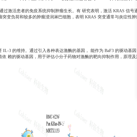
过激活患者的免疫系统抑制肿瘤生长。有 研究表明，激活 KRAS 信号通路
 瘤突变负荷和较多的肿瘤浸润淋巴细胞，表明 KRAS 突变通常与炎症性肿
IL-3 的维持。通过引入各种表达激酶的基因， 能作为 BaF3 的驱动基因，
F3 增殖依 赖的驱动基因，用于评估小分子药物对激酶的靶向抑制作用，原理