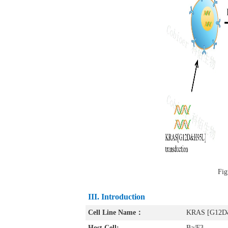
Fi
III. Introduction
Cell Line Name：
KRAS [G12D
Host Cell:
Ba/F3