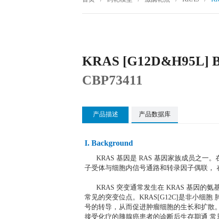
KRAS [G12D&H95L] 
CBP73411
产品描述
产品数据库
I. Background
KRAS 基因是 RAS 基因家族成员之一。在
子受体与细胞内信号通路和转录因子偶联，
KRAS 突变通常发生在 KRAS 基因的氨基酸残基 
常见的突变位点。KRAS[G12C]是非小细胞
号的转导，从而促进肿瘤细胞的生长和扩散。KR
接受化疗的胰腺癌患者的诊断后生存期通 常只有