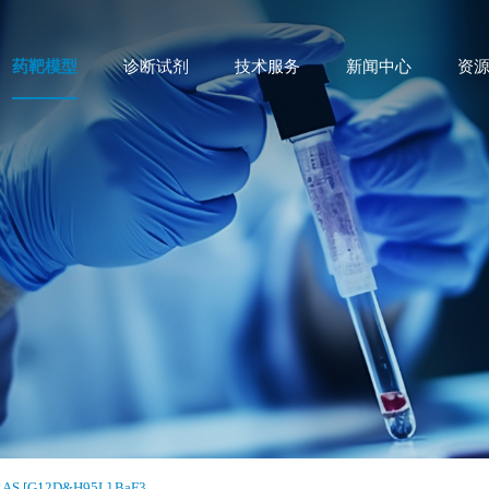
药靶模型
诊断试剂
技术服务
新闻中心
资
AS [G12D&H95L] BaF3