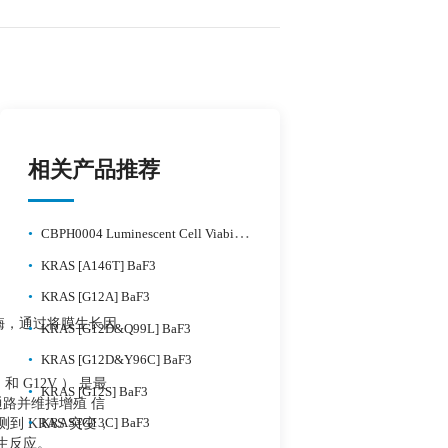
相关产品推荐
•
CBPH0004 Luminescent Cell Viability Detection Kit
•
KRAS [A146T] BaF3
•
KRAS [G12A] BaF3
磷酸酶，通过将膜生长因
•
KRAS [G12D&Q99L] BaF3
•
KRAS [G12D&Y96C] BaF3
和 G12V ） 是最
•
KRAS [G12S] BaF3
号通路并维持增殖 信
•
 KRAS 突变，
KRAS [G13C] BaF3
产生反应。