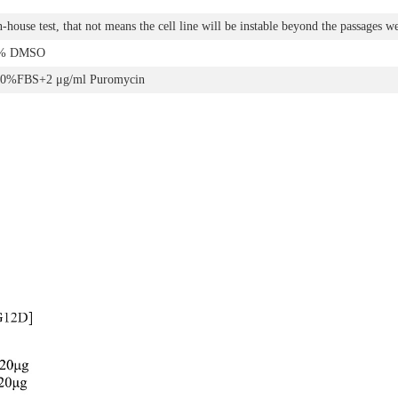
n-house test, that not means the cell line will be instable beyond the passages we
0% DMSO
0%FBS+2 μg/ml Puromycin