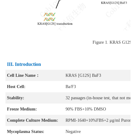
Figure 1.
KRAS G12
III. Introduction
Cell Line Name：
KRAS [G12S] BaF3
Host Cell:
Ba/F3
Stability:
32 passages (in-house test, that not means
Freeze Medium:
90% FBS+10% DMSO
Complete Culture Medium:
RPMI-1640+10%FBS+2 μg/ml Puromyc
Mycoplasma Status:
Negative