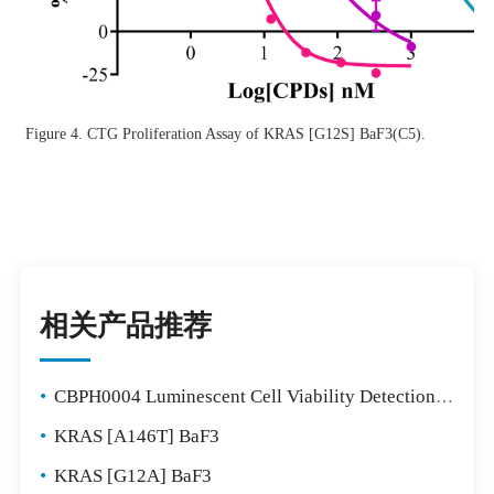
Figure 4. CTG Proliferation Assay of KRAS [G12S] BaF3(C5).
相关产品推荐
•
CBPH0004 Luminescent Cell Viability Detection Kit
•
KRAS [A146T] BaF3
•
KRAS [G12A] BaF3