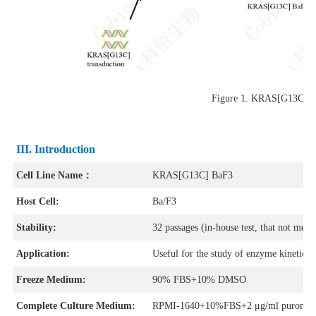
Figure 1.
KRAS[G13C
III. Introduction
Cell Line Name：
KRAS[G13C] BaF3
Host Cell:
Ba/F3
Stability:
32 passages (in-house test, that not means
Application:
Useful for the study of enzyme kinetics, s
Freeze Medium:
90% FBS+10% DMSO
Complete Culture Medium:
RPMI-1640+10%FBS+2 μg/ml puromyc