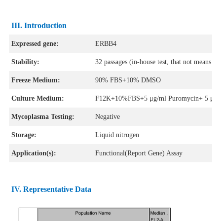
III
. Introduction
Expressed gene:
ERBB4
Stability:
32 passages (in-house test, that not means the
Freeze Medium:
90% FBS+10% DMSO
Culture Medium:
F12K+10%FBS+5 μg/ml Puromycin+ 5 μg/ml
Mycoplasma Testing:
Negative
Storage:
Liquid nitrogen
Application(s):
Functional(Report Gene) Assay
IV
. Representative Data