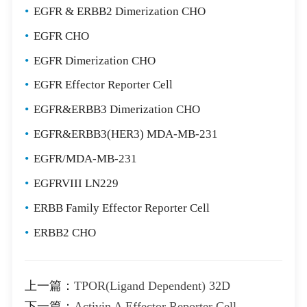
•
EGFR & ERBB2 Dimerization CHO
•
EGFR CHO
•
EGFR Dimerization CHO
•
EGFR Effector Reporter Cell
•
EGFR&ERBB3 Dimerization CHO
•
EGFR&ERBB3(HER3) MDA-MB-231
•
EGFR/MDA-MB-231
•
EGFRVIII LN229
•
ERBB Family Effector Reporter Cell
•
ERBB2 CHO
上一篇：
TPOR(Ligand Dependent) 32D
下一篇：
Activin A Effector Reporter Cell