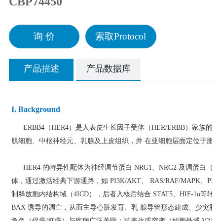
CBP74450
询 价
索取Protocol
产品描述
产品数据库
I. Background
ERBB4（HER4）是人表皮生长因子受体（HER/ERBB）家族
肌细胞、中枢神经元、乳腺及上皮组织，并 在亚细胞层面定位于胞
HER4 的特异性配体为神经调节蛋白 NRG1、NRG2 及调蛋白（HRG
体，通过激活经典下游通路，如 PI3K/AKT、 RAS/RAF/MAPK、
制释放胞内结构域（4ICD），后者入核后结合 STAT5、HIF-1α等转录
BAX 诱导的凋亡，从而主导心脏发育、乳 腺导管形态建成、少突
角色（促癌/抑癌）与疾病广泛关联：过表达或突变（如胞外域 V236