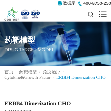
400-8750-250
数据库
药靶模型
DRUG TARGET MODEL
首页
药靶模型
免疫治疗
/
/
/
Cytokine&Growth Factor
ERBB4 Dimerization CHO
/
ERBB4 Dimerization CHO