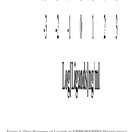
Figure 3. Dose Response of Ligands in ERBB2&ERRB4 Dimerization CH