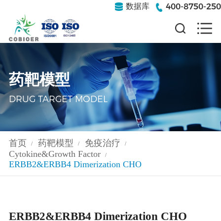
400-8750-250
数据库
药靶模型
DRUG TARGET MODEL
首页
药靶模型
免疫治疗
/
/
/
Cytokine&Growth Factor
/
ERBB2&ERBB4 Dimerization CHO
ERBB2&ERBB4 Dimerization CHO