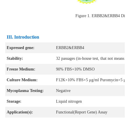
Figure 1. ERBB2&ERBB4 D
III
. Introduction
Expressed gene:
ERBB2&ERBB4
Stability:
32 passages (in-house test, that not means the
Freeze Medium:
90% FBS+10% DMSO
Culture Medium:
F12K+10% FBS+5 μg/ml Puromycin+5 μg/ml
Mycoplasma Testing:
Negative
Storage:
Liquid nitrogen
Application(s):
Functional(Report Gene) Assay