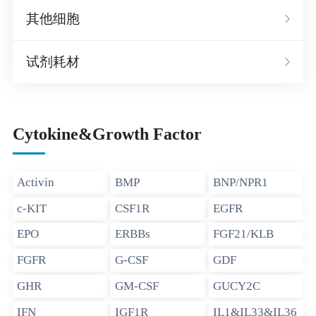
其他细胞
试剂耗材
Cytokine&Growth Factor
Activin
BMP
BNP/NPR1
c-KIT
CSF1R
EGFR
EPO
ERBBs
FGF21/KLB
FGFR
G-CSF
GDF
GHR
GM-CSF
GUCY2C
IFN
IGF1R
IL1&IL33&IL36