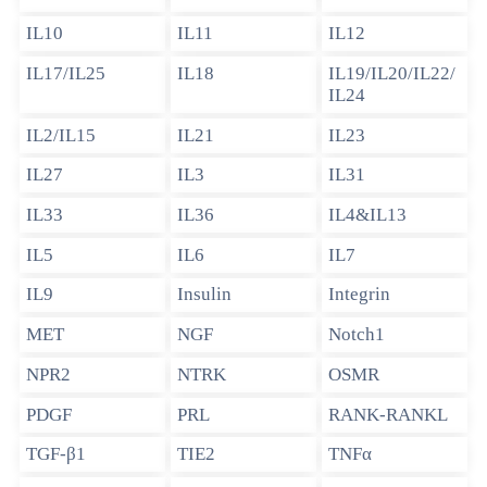
IL10
IL11
IL12
IL17/IL25
IL18
IL19/IL20/IL22/
IL24
IL2/IL15
IL21
IL23
IL27
IL3
IL31
IL33
IL36
IL4&IL13
IL5
IL6
IL7
IL9
Insulin
Integrin
MET
NGF
Notch1
NPR2
NTRK
OSMR
PDGF
PRL
RANK-RANKL
TGF-β1
TIE2
TNFα