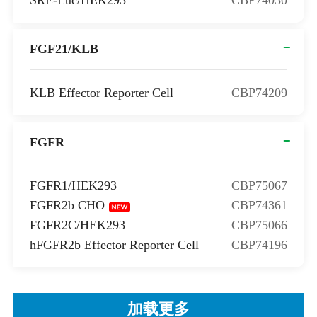
SRE-Luc/HEK293
CBP74030
FGF21/KLB
KLB Effector Reporter Cell
CBP74209
FGFR
FGFR1/HEK293
CBP75067
FGFR2b CHO
CBP74361
FGFR2C/HEK293
CBP75066
hFGFR2b Effector Reporter Cell
CBP74196
加载更多