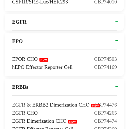
CSF1R/SRE-Luc/HEK293
CBP74010
EGFR
EPO
EPOR CHO
CBP74503
hEPO Effector Reporter Cell
CBP74169
ERBBs
EGFR & ERBB2 Dimerization CHO
CBP74476
EGFR CHO
CBP74265
EGFR Dimerization CHO
CBP74474