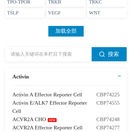
TPO-TPOR
TRKB
TRKC
TSLP
VEGF
WNT
加载全部
搜索
Activin
Activin A Effector Reporter Cell
CBP74225
Activin E/ALK7 Effector Reporter
CBP74555
Cell
ACVR2A CHO
CBP74248
ACVR2A Effector Reporter Cell
CBP74277