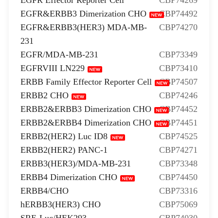
EGFR Effector Reporter Cell
CBP74269
EGFR&ERBB3 Dimerization CHO
CBP74492
EGFR&ERBB3(HER3) MDA-MB-
CBP74270
231
EGFR/MDA-MB-231
CBP73349
EGFRVIII LN229
CBP73410
ERBB Family Effector Reporter Cell
CBP74507
ERBB2 CHO
CBP74246
ERBB2&ERBB3 Dimerization CHO
CBP74452
ERBB2&ERBB4 Dimerization CHO
CBP74451
ERBB2(HER2) Luc ID8
CBP74525
ERBB2(HER2) PANC-1
CBP74271
ERBB3(HER3)/MDA-MB-231
CBP73348
ERBB4 Dimerization CHO
CBP74450
ERBB4/CHO
CBP73316
hERBB3(HER3) CHO
CBP75069